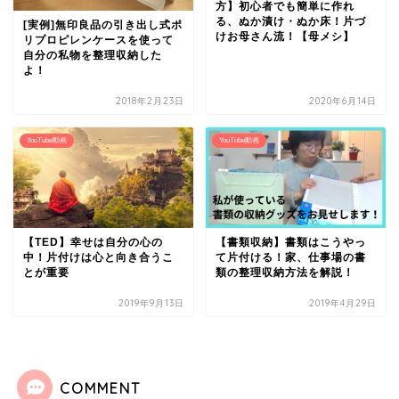
方】初心者でも簡単に作れ
る、ぬか漬け・ぬか床！片づ
[実例]無印良品の引き出し式ポ
けお母さん流！【母メシ】
リプロピレンケースを使って
自分の私物を整理収納した
よ！
2018年2月23日
2020年6月14日
YouTube動画
YouTube動画
【TED】幸せは自分の心の
【書類収納】書類はこうやっ
中！片付けは心と向き合うこ
て片付ける！家、仕事場の書
とが重要
類の整理収納方法を解説！
2019年9月13日
2019年4月29日
COMMENT