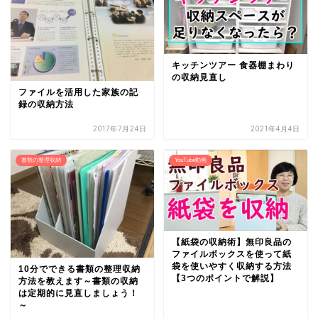
キッチンツアー 食器棚まわり
の収納見直し
ファイルを活用した家族の記
録の収納方法
2017年7月24日
2021年4月4日
書類の整理収納
YouTube動画
【紙袋の収納術】無印良品の
ファイルボックスを使って紙
袋を使いやすく収納する方法
10分でできる書類の整理収納
【3つのポイントで解説】
方法を教えます～書類の収納
は定期的に見直しましょう！
～