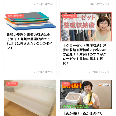
2017年5月25日
2020年12月8日
書類の整理収納
YouTube動画
書類の整理と書類の収納は全
く違う！書類の整理収納でこ
れだけは押さえたい2つのポイ
【クローゼット整理収納】洋
ント
服の収納や断捨離にお悩みの
方必見！！片付けのプロがク
ローゼット収納の基本を解
説！
2017年6月29日
2020年7月22日
無印関連
料理
【ぬか漬け・ぬか床の作り