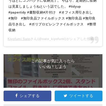
うほどにコンパクトに収納完了。 やはり、定期的に収納
は見直しましょうねという話でした。 #tidyup
#papertidy #書類収納#片付け #オフィス用引き出し
#無印 #無印良品ファイルボックス #無印良品 #無印良
品引き出し #ポリプロピレンファイルボックス #整理
収納
Kiyofumi Sato
さん(@sato_kiyofumi)がシェアした投稿 –
20
この記事が気に入ったら
いいね ! しよう
シェアする
ツイートする