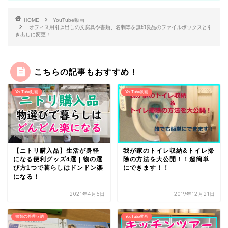
HOME
YouTube動画
オフィス用引き出しの文房具や書類、名刺等を無印良品のファイルボックスと引
き出しに変更！
こちらの記事もおすすめ！
YouTube動画
YouTube動画
【ニトリ購入品】生活が身軽
我が家のトイレ収納&トイレ掃
になる便利グッズ4選 | 物の選
除の方法を大公開！！超簡単
び方1つで暮らしはドンドン楽
にできます！！
になる！
2021年4月6日
2019年12月21日
書類の整理収納
YouTube動画