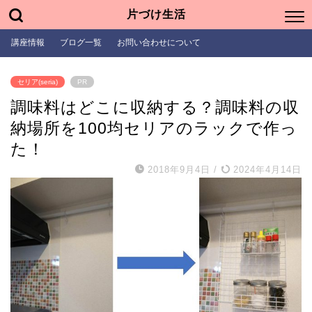
片づけ生活
講座情報
ブログ一覧
お問い合わせについて
セリア(seria)
PR
調味料はどこに収納する？調味料の収
納場所を100均セリアのラックで作っ
た！
2018年9月4日
/
2024年4月14日