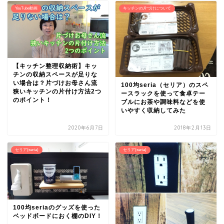
YouTube動画
キッチンの片づけについて
【キッチン整理収納術】キッ
チンの収納スペースが足りな
い場合は？片づけお母さん流
100均seria（セリア）のスペ
狭いキッチンの片付け方法2つ
ースラックを使って食卓テー
のポイント！
ブルにお茶や調味料などを使
いやすく収納してみた
2020年6月7日
2018年2月13日
セリア(seria)
セリア(seria)
100均seriaのグッズを使った
ベッドボードにおく棚のDIY！