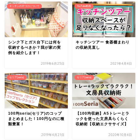
キッチンの片づけについて
YouTube動画
シンク下とガス台下には何を
キッチンツアー 食器棚まわり
収納するべきか？我が家の実
の収納見直し
例を紹介します！
2019年6月25日
2021年4月4日
セリア(seria)
セリア(seria)
100均seria(セリア)のコップ
【100均収納】A5トレーとラ
まとめました！100円なのに種
ックを使った文房具らくらく
類豊富！
収納術【収納エクササイズ】
2019年4月21日
2020年10月4日