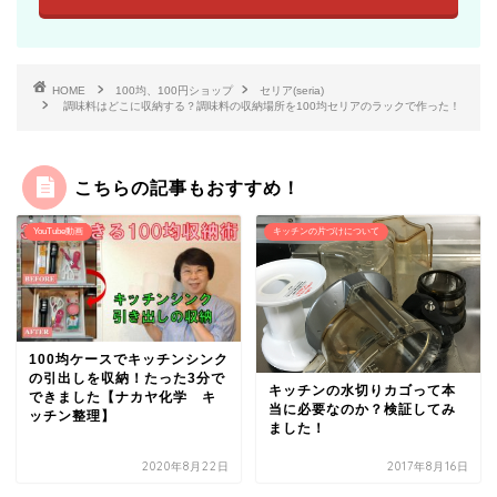
HOME
100均、100円ショップ
セリア(seria)
調味料はどこに収納する？調味料の収納場所を100均セリアのラックで作った！
こちらの記事もおすすめ！
YouTube動画
キッチンの片づけについて
100均ケースでキッチンシンク
の引出しを収納！たった3分で
キッチンの水切りカゴって本
できました【ナカヤ化学 キ
当に必要なのか？検証してみ
ッチン整理】
ました！
2020年8月22日
2017年8月16日