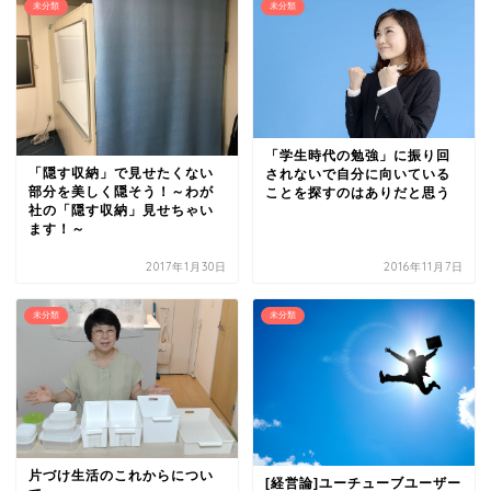
未分類
未分類
「学生時代の勉強」に振り回
「隠す収納」で見せたくない
されないで自分に向いている
部分を美しく隠そう！～わが
ことを探すのはありだと思う
社の「隠す収納」見せちゃい
ます！～
2017年1月30日
2016年11月7日
未分類
未分類
片づけ生活のこれからについ
[経営論]ユーチューブユーザー