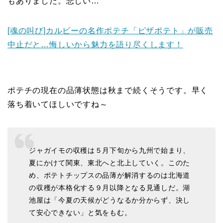
もありました。悲しい…
[魂の叫び]カルビーの名作ポテチ「ピザポテト」が販売
中止だと…悔しいから魅力を語り尽くします！
ポテチの現在の品薄状態は秋まで続くそうです。早く
落ち着いてほしいですね～
ジャガイモの収穫は５月下旬から九州で始まり、
夏にかけて関東、東北へと北上していく。このた
め、ポテトチップスの品薄が解消するのは北海道
の収穫が本格化する９月以降となる見通しだ。湖
池屋は「今夏の天候がどうなるか分からず、決し
て安心できない」と気をもむ。