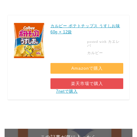
カルビー ポテトチップス うすしお味
60g × 12袋
カエレ
posted with
バ
カルビー
Amazonで購入
楽天市場で購入
7netで購入