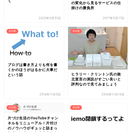
て
の変化から見るサービスの仕
掛けの勝負所
2020年5月31日
2017年5月17日
未分類
未分類
ブログは書き方よりも何を書
くかのほうがはるかに大事だ
ヒラリー・クリントン氏の敗
という話
北宣言の演説がすごい良いと
評判なので見てみましょう
2016年11月3日
2016年11月14日
未分類
未分類
片づけ生活のYouTubeチャン
ネルをリニューアル！片付け
のノウハウがギュッと詰まっ