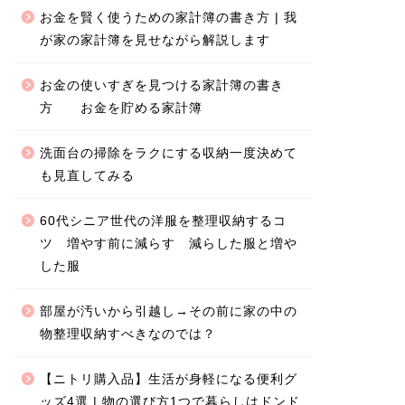
お金を賢く使うための家計簿の書き方 | 我
が家の家計簿を見せながら解説します
お金の使いすぎを見つける家計簿の書き
方 お金を貯める家計簿
洗面台の掃除をラクにする収納一度決めて
も見直してみる
60代シニア世代の洋服を整理収納するコ
ツ 増やす前に減らす 減らした服と増や
した服
部屋が汚いから引越し→その前に家の中の
物整理収納すべきなのでは？
【ニトリ購入品】生活が身軽になる便利グ
ッズ4選 | 物の選び方1つで暮らしはドンド