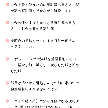
お金を賢く使うための家計簿の書き方 | 我
が家の家計簿を見せながら解説します
お金の使いすぎを見つける家計簿の書き
方 お金を貯める家計簿
洗面台の掃除をラクにする収納一度決めて
も見直してみる
60代シニア世代の洋服を整理収納するコ
ツ 増やす前に減らす 減らした服と増や
した服
部屋が汚いから引越し→その前に家の中の
物整理収納すべきなのでは？
【ニトリ購入品】生活が身軽になる便利グ
ッズ4選 | 物の選び方1つで暮らしはドンド