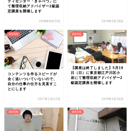
ティセンター「きゃべつ」に
て整理収納アドバイザー2級認
定講座を開催します
2018年8月31日
2019年5月28日
講座情報
講座情報
【講座は終了しました】5月19
日（日）に東京都江戸川区小
コンテンツを作るスピードが
岩にて整理収納アドバイザー2
全く追いついていないので、
級認定講座を開催します
自分の仕事の仕方を見直すこ
とにします
2017年2月22日
2019年4月26日
講座情報
講座情報