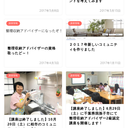
ントを考えてみます
2017年5月8日
2017年3月13日
講座情報
講座情報
２０１７年新しいコミュニテ
整理収納アドバイザーの資格
ィを作りました
取ったど～！
2017年4月3日
2017年1月11日
講座情報
講座情報
【講座終了しました】6月29日
（土）に千葉県我孫子市にて
整理収納アドバイザー2級認定
【講座は終了しました】10月
講座を開催します！
20日（土）に柏市のコミュニ