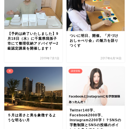
【予約は終了いたしました】9
ついに明日、開催。「片づけ
月18日（水）に千葉県我孫子
おしゃべり会」の魅力を語り
市にて整理収納アドバイザー2
つくす
級認定講座を開催します！
2019年7月1日
2017年6月14日
本
講座情報
Twitter140字、
５月は若さと美を象徴するよ
Facebook2000字、
うな明るい月
Instagram2200字！？SNSの
字数制限とSNSの投稿のポイ